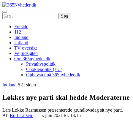
Åbn
Søg
Søg
menu
efter:
Forside
112
Indland
Udland
TV oversigt
Vejrudsigten
Om 365nyheder.dk
Privatlivspolitik
Cookiepolitik (EU)
Ophavsret på 365nyheder.dk
Indland
5 år siden
Løkkes nye parti skal hedde Moderaterne
Lars Løkke Rasmussen præsenterede grundlovsdag sit nye parti.
Af:
Rolf Larsen
— 5. juni 2021 kl. 13:15