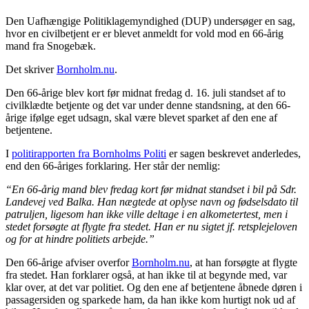
Den Uafhængige Politiklagemyndighed (DUP) undersøger en sag,
hvor en civilbetjent er er blevet anmeldt for vold mod en 66-årig
mand fra Snogebæk.
Det skriver
Bornholm.nu
.
Den 66-årige blev kort før midnat fredag d. 16. juli standset af to
civilklædte betjente og det var under denne standsning, at den 66-
årige ifølge eget udsagn, skal være blevet sparket af den ene af
betjentene.
I
politirapporten fra Bornholms Politi
er sagen beskrevet anderledes,
end den 66-åriges forklaring. Her står der nemlig:
“En 66-årig mand blev fredag kort før midnat standset i bil på Sdr.
Landevej ved Balka. Han nægtede at oplyse navn og fødselsdato til
patruljen, ligesom han ikke ville deltage i en alkometertest, men i
stedet forsøgte at flygte fra stedet. Han er nu sigtet jf. retsplejeloven
og for at hindre politiets arbejde.”
Den 66-årige afviser overfor
Bornholm.nu
, at han forsøgte at flygte
fra stedet. Han forklarer også, at han ikke til at begynde med, var
klar over, at det var politiet. Og den ene af betjentene åbnede døren i
passagersiden og sparkede ham, da han ikke kom hurtigt nok ud af