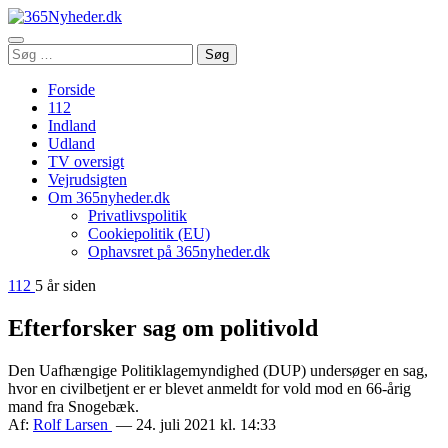
Åbn
Søg
Søg
menu
efter:
Forside
112
Indland
Udland
TV oversigt
Vejrudsigten
Om 365nyheder.dk
Privatlivspolitik
Cookiepolitik (EU)
Ophavsret på 365nyheder.dk
112
5 år siden
Efterforsker sag om politivold
Den Uafhængige Politiklagemyndighed (DUP) undersøger en sag,
hvor en civilbetjent er er blevet anmeldt for vold mod en 66-årig
mand fra Snogebæk.
Af:
Rolf Larsen
— 24. juli 2021 kl. 14:33