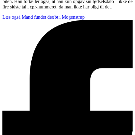
bilen. Han fortæller også, at han kun opgav sin fødselsdato – ikke de
fire sidste tal i cpr-nummeret, da man ikke har pligt til det.
Læs også
Mand fundet dræbt i Mogenstrup