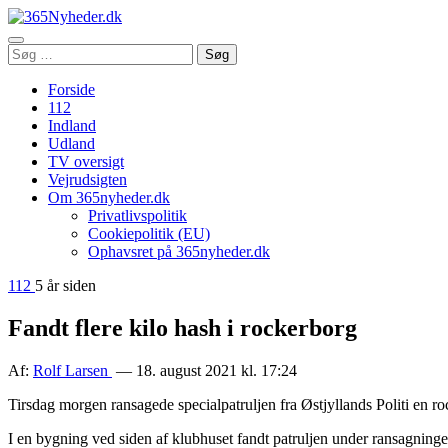
Åbn
Søg
Søg
menu
efter:
Forside
112
Indland
Udland
TV oversigt
Vejrudsigten
Om 365nyheder.dk
Privatlivspolitik
Cookiepolitik (EU)
Ophavsret på 365nyheder.dk
112
5 år siden
Fandt flere kilo hash i rockerborg
Af:
Rolf Larsen
— 18. august 2021 kl. 17:24
Tirsdag morgen ransagede specialpatruljen fra Østjyllands Politi en r
I en bygning ved siden af klubhuset fandt patruljen under ransagninge