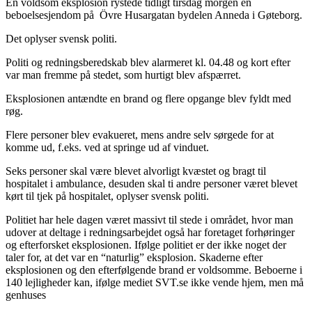
En voldsom eksplosion rystede tidligt tirsdag morgen en
beboelsesjendom på Övre Husargatan bydelen Anneda i Gøteborg.
Det oplyser svensk politi.
Politi og redningsberedskab blev alarmeret kl. 04.48 og kort efter
var man fremme på stedet, som hurtigt blev afspærret.
Eksplosionen antændte en brand og flere opgange blev fyldt med
røg.
Flere personer blev evakueret, mens andre selv sørgede for at
komme ud, f.eks. ved at springe ud af vinduet.
Seks personer skal være blevet alvorligt kvæstet og bragt til
hospitalet i ambulance, desuden skal ti andre personer været blevet
kørt til tjek på hospitalet, oplyser svensk politi.
Politiet har hele dagen været massivt til stede i området, hvor man
udover at deltage i redningsarbejdet også har foretaget forhøringer
og efterforsket eksplosionen. Ifølge politiet er der ikke noget der
taler for, at det var en “naturlig” eksplosion. Skaderne efter
eksplosionen og den efterfølgende brand er voldsomme. Beboerne i
140 lejligheder kan, ifølge mediet SVT.se ikke vende hjem, men må
genhuses