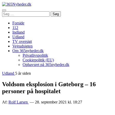
Åbn
Søg
Søg
menu
efter:
Forside
112
Indland
Udland
TV oversigt
Vejrudsigten
Om 365nyheder.dk
Privatlivspolitik
Cookiepolitik (EU)
Ophavsret på 365nyheder.dk
Udland
5 år siden
Voldsom eksplosion i Gøteborg – 16
personer på hospitalet
Af:
Rolf Larsen
— 28. september 2021 kl. 18:27