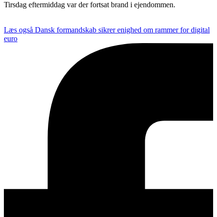
Tirsdag eftermiddag var der fortsat brand i ejendommen.
Læs også
Dansk formandskab sikrer enighed om rammer for digital
euro