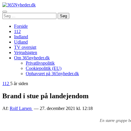
Åbn
Søg
Søg
menu
efter:
Forside
112
Indland
Udland
TV oversigt
Vejrudsigten
Om 365nyheder.dk
Privatlivspolitik
Cookiepolitik (EU)
Ophavsret på 365nyheder.dk
112
5 år siden
Brand i stue på landejendom
Af:
Rolf Larsen
— 27. december 2021 kl. 12:18
En større gruppe b