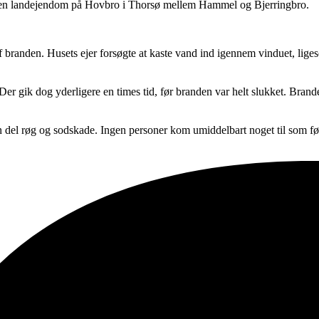
å en landejendom på Hovbro i Thorsø mellem Hammel og Bjerringbro.
af branden. Husets ejer forsøgte at kaste vand ind igennem vinduet, lig
r gik dog yderligere en times tid, før branden var helt slukket. Branden
n del røg og sodskade. Ingen personer kom umiddelbart noget til som fø