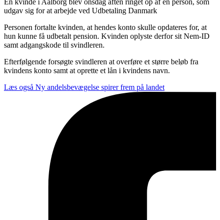
En kvinde i Aalborg blev onsdag aften ringet op af en person, som
udgav sig for at arbejde ved Udbetaling Danmark
Personen fortalte kvinden, at hendes konto skulle opdateres for, at
hun kunne få udbetalt pension. Kvinden oplyste derfor sit Nem-ID
samt adgangskode til svindleren.
Efterfølgende forsøgte svindleren at overføre et større beløb fra
kvindens konto samt at oprette et lån i kvindens navn.
Læs også
Ny andelsbevægelse spirer frem på landet