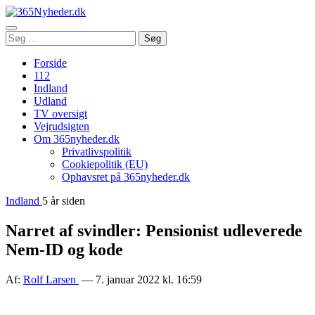
Åbn
Søg
Søg
menu
efter:
Forside
112
Indland
Udland
TV oversigt
Vejrudsigten
Om 365nyheder.dk
Privatlivspolitik
Cookiepolitik (EU)
Ophavsret på 365nyheder.dk
Indland
5 år siden
Narret af svindler: Pensionist udleverede
Nem-ID og kode
Af:
Rolf Larsen
— 7. januar 2022 kl. 16:59