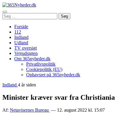
Åbn
Søg
Søg
menu
efter:
Forside
112
Indland
Udland
TV oversigt
Vejrudsigten
Om 365nyheder.dk
Privatlivspolitik
Cookiepolitik (EU)
Ophavsret på 365nyheder.dk
Indland
4 år siden
Minister kræver svar fra Christiania
Af:
Netavisernes Bureau
— 12. august 2022 kl. 15:07