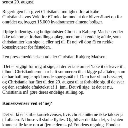
senest 29. august.
Regeringen har givet Christiania mulighed for at købe
Christianshavns Vold for 67 mio. kr. mod at der bliver åbnet op for
området og bygget 15.000 kvadratmeter almene boliger.
I følge indenrigs- og boligminister Christian Rabjerg Madsen er der
ikke tale om et forhandlingsoplæg, men om en endelig aftale, som
christianitter kan sige ja eller nej til. Et nej vil dog få en række
konsekvenser for fristaden.
I en pressemeddelelsen udtaler Christian Rabjerg Madsen:
-Det er vigtigt for mig at sige, at der er tale om et ‘take it or leave it’-
tilbud. Christianitterne har haft sommeren til at kigge på aftalen, som
de har haft nogle opklarende spørgsmål til. Dem har vi nu besvaret,
og Christiania har fået til den 29. august til at forholde sig til de svar
og den samlede aftaletekst af 1. juni. Det vil sige, at det er nu,
Christiania må gøre deres endelige stilling op.
Konsekvenser ved et ‘nej’
Det vil få en stribe konsekvenser, hvis christianitterne ikke takker ja
til aftalen. Ni huse vil skulle flyttes. Og bliver de ikke det, vil staten
kunne stille krav om at fjerne dem – på Fondens regning. Fonden