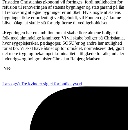
Fristaden Christianias økonomi vil forringes, fordi muligheden for
refusion til renoveringen af statens bygninger og statsgaranti på lån
til renovering af egne bygninger er udløbet. Hvis nogle af statens
bygninger ikke er ordentligt vedligeholdt, vil Fonden også kunne
blive pålagt at skulle stå for udgifterne til vedligeholdelsen.
-Regeringen har en ambition om at skabe flere almene boliger til
folk med almindelige lønninger. Vi vil skabe boliger på Christiania,
hvor sygeplejersker, pædagoger, SOSU’er og andre har mulighed
for at bo. Vi skal have åbnet op for området, normaliseret det, gjort
det mere trygt og bekæmpet kriminalitet – til glæde for alle, udtaler
indenrigs- og boligminister Christian Rabjerg Madsen.
:NB:
Læs også
Tre kvinder sigtet for butikstyveri