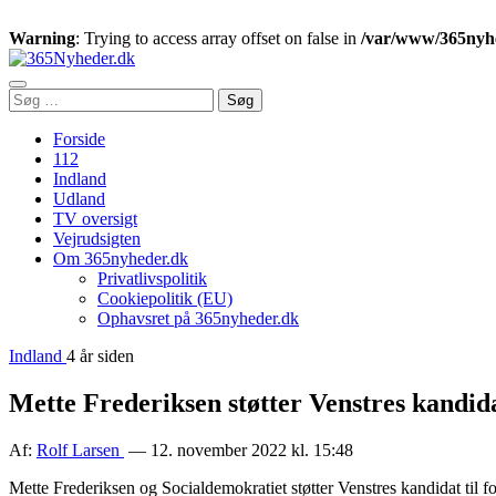
Warning
: Trying to access array offset on false in
/var/www/365nyhe
Åbn
Søg
Søg
menu
efter:
Forside
112
Indland
Udland
TV oversigt
Vejrudsigten
Om 365nyheder.dk
Privatlivspolitik
Cookiepolitik (EU)
Ophavsret på 365nyheder.dk
Indland
4 år siden
Mette Frederiksen støtter Venstres kandid
Af:
Rolf Larsen
— 12. november 2022 kl. 15:48
Mette Frederiksen og Socialdemokratiet støtter Venstres kandidat til f