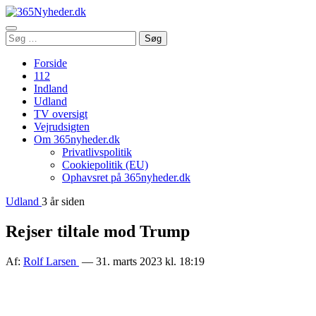
Åbn
Søg
Søg
menu
efter:
Forside
112
Indland
Udland
TV oversigt
Vejrudsigten
Om 365nyheder.dk
Privatlivspolitik
Cookiepolitik (EU)
Ophavsret på 365nyheder.dk
Udland
3 år siden
Rejser tiltale mod Trump
Af:
Rolf Larsen
— 31. marts 2023 kl. 18:19