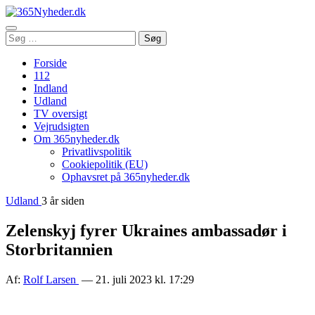
Åbn
Søg
Søg
menu
efter:
Forside
112
Indland
Udland
TV oversigt
Vejrudsigten
Om 365nyheder.dk
Privatlivspolitik
Cookiepolitik (EU)
Ophavsret på 365nyheder.dk
Udland
3 år siden
Zelenskyj fyrer Ukraines ambassadør i
Storbritannien
Af:
Rolf Larsen
— 21. juli 2023 kl. 17:29