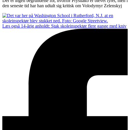
Der er ingen begrundelse for, hvorfor Prystiako er blevet fyret, men i
den seneste tid har han udtalt sig kritisk om Volodymyr Zelenskyj
Læs også
14-årig anholdt: Stak skoleinspektør flere gange med kniv