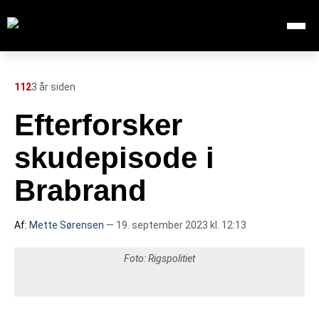
Åbn me
Søg efter:
SØG
112
3 år siden
Efterforsker
FORSIDE
skudepisode i
112
Brabrand
INDLAND
Af:
Mette Sørensen
— 19. september 2023 kl. 12:13
UDLAND
Foto: Rigspolitiet
TV OVERSIGT