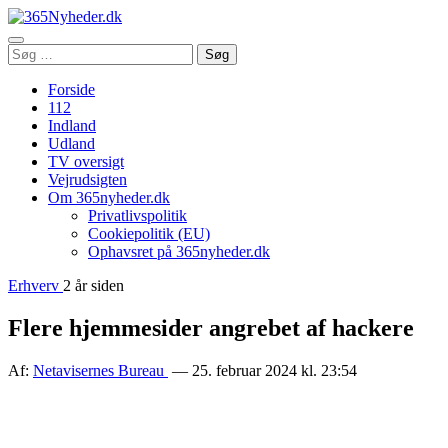
Åbn
Søg
Søg
menu
efter:
Forside
112
Indland
Udland
TV oversigt
Vejrudsigten
Om 365nyheder.dk
Privatlivspolitik
Cookiepolitik (EU)
Ophavsret på 365nyheder.dk
Erhverv
2 år siden
Flere hjemmesider angrebet af hackere
Af:
Netavisernes Bureau
— 25. februar 2024 kl. 23:54