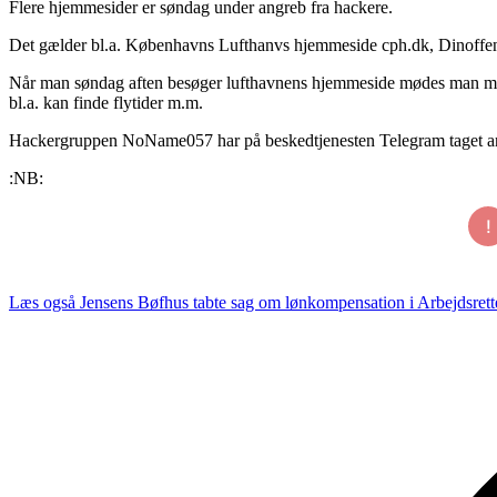
Flere hjemmesider er søndag under angreb fra hackere.
Det gælder bl.a. Københavns Lufthanvs hjemmeside cph.dk, Dinoffent
Når man søndag aften besøger lufthavnens hjemmeside mødes man med 
bl.a. kan finde flytider m.m.
Hackergruppen NoName057 har på beskedtjenesten Telegram taget ans
:NB:
Læs også
Jensens Bøfhus tabte sag om lønkompensation i Arbejdsrett