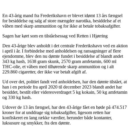
En 43-årig mand fra Frederikshavn er blevet idømt 13 års fængsel
for besiddelse og salg af store mængder narotika, besiddelse af et
våben med skarp ammunition og for ikke at betale tobaksafgifter.
Sagen har kørt som en tilståelsessag ved Retten i Hjørring
Den 43-årige blev anholdt i det centrale Frederikshavn ved en aktion
i april i år. I forbindelse med anholdelsen og ransagninger af flere
ejendomme, blev den nu dømte fundet i besiddelse af blandt andet
343 kg hash, 1638 gram skunk, 2570 gram amfetamin, 600 ml
THC-olie, et våben med tilhørende skarp ammunition og i alt
229.860 cigaretter, der ikke var betalt afgift af.
Ud over det, politiet fandt ved anholdelsen, har den dømte tilstået, at
han i en periode fra april 2020 til december 2023 blandt andet har
besiddet, bestilt eller videreoverdraget 5 kg kokain, 50 kg amfetamin
og 330 kg hash.
Udover de 13 års fængsel, har den 43-årige fået en bøde på 474.517
kroner for at unddrage sig tobaksafgifter, ligesom retten har
konfiskeret en lang række værdier, herunder både kontanter,
luksusure og smykker, fra den dømte.