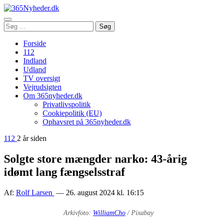
Åbn
Søg
Søg
menu
efter:
Forside
112
Indland
Udland
TV oversigt
Vejrudsigten
Om 365nyheder.dk
Privatlivspolitik
Cookiepolitik (EU)
Ophavsret på 365nyheder.dk
112
2 år siden
Solgte store mængder narko: 43-årig
idømt lang fængselsstraf
Af:
Rolf Larsen
— 26. august 2024 kl. 16:15
Arkivfoto:
WilliamCho
/ Pixabay