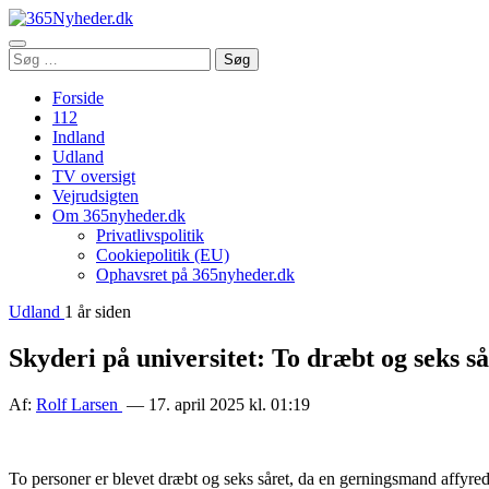
Åbn
Søg
Søg
menu
efter:
Forside
112
Indland
Udland
TV oversigt
Vejrudsigten
Om 365nyheder.dk
Privatlivspolitik
Cookiepolitik (EU)
Ophavsret på 365nyheder.dk
Udland
1 år siden
Skyderi på universitet: To dræbt og seks så
Af:
Rolf Larsen
— 17. april 2025 kl. 01:19
To personer er blevet dræbt og seks såret, da en gerningsmand affyred