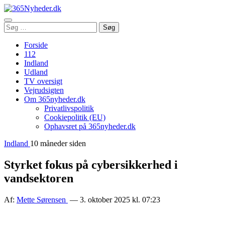
Åbn
Søg
Søg
menu
efter:
Forside
112
Indland
Udland
TV oversigt
Vejrudsigten
Om 365nyheder.dk
Privatlivspolitik
Cookiepolitik (EU)
Ophavsret på 365nyheder.dk
Indland
10 måneder siden
Styrket fokus på cybersikkerhed i
vandsektoren
Af:
Mette Sørensen
— 3. oktober 2025 kl. 07:23