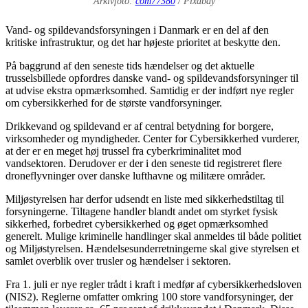
Arkivfoto:
com77380
/ Pixabay
Vand- og spildevandsforsyningen i Danmark er en del af den
kritiske infrastruktur, og det har højeste prioritet at beskytte den.
På baggrund af den seneste tids hændelser og det aktuelle
trusselsbillede opfordres danske vand- og spildevandsforsyninger til
at udvise ekstra opmærksomhed. Samtidig er der indført nye regler
om cybersikkerhed for de største vandforsyninger.
Drikkevand og spildevand er af central betydning for borgere,
virksomheder og myndigheder. Center for Cybersikkerhed vurderer,
at der er en meget høj trussel fra cyberkriminalitet mod
vandsektoren. Derudover er der i den seneste tid registreret flere
droneflyvninger over danske lufthavne og militære områder.
Miljøstyrelsen har derfor udsendt en liste med sikkerhedstiltag til
forsyningerne. Tiltagene handler blandt andet om styrket fysisk
sikkerhed, forbedret cybersikkerhed og øget opmærksomhed
generelt. Mulige kriminelle handlinger skal anmeldes til både politiet
og Miljøstyrelsen. Hændelsesunderretningerne skal give styrelsen et
samlet overblik over trusler og hændelser i sektoren.
Fra 1. juli er nye regler trådt i kraft i medfør af cybersikkerhedsloven
(NIS2). Reglerne omfatter omkring 100 store vandforsyninger, der