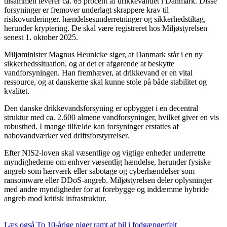
tilsammen leverer ca. 65 procent af drikkevandet i Danmark. Disse
forsyninger er fremover underlagt skrappere krav til
risikovurderinger, hændelsesunderretninger og sikkerhedstiltag,
herunder kryptering. De skal være registreret hos Miljøstyrelsen
senest 1. oktober 2025.
Miljøminister Magnus Heunicke siger, at Danmark står i en ny
sikkerhedssituation, og at det er afgørende at beskytte
vandforsyningen. Han fremhæver, at drikkevand er en vital
ressource, og at danskerne skal kunne stole på både stabilitet og
kvalitet.
Den danske drikkevandsforsyning er opbygget i en decentral
struktur med ca. 2.600 almene vandforsyninger, hvilket giver en vis
robusthed. I mange tilfælde kan forsyninger erstattes af
nabovandværker ved driftsforstyrrelser.
Efter NIS2-loven skal væsentlige og vigtige enheder underrette
myndighederne om enhver væsentlig hændelse, herunder fysiske
angreb som hærværk eller sabotage og cyberhændelser som
ransomware eller DDoS-angreb. Miljøstyrelsen deler oplysninger
med andre myndigheder for at forebygge og inddæmme hybride
angreb mod kritisk infrastruktur.
Læs også
To 10-årige piger ramt af bil i fodgængerfelt