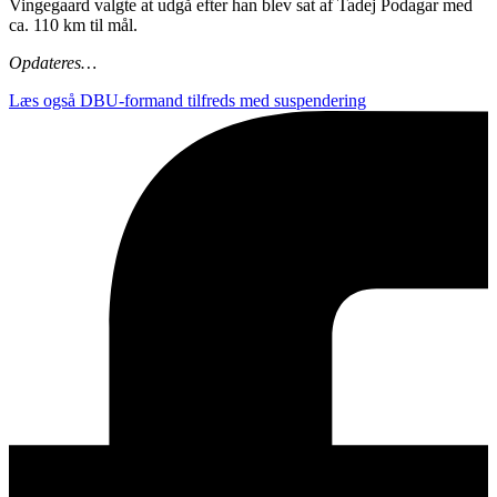
Vingegaard valgte at udgå efter han blev sat af Tadej Podagar med
ca. 110 km til mål.
Opdateres…
Læs også
DBU-formand tilfreds med suspendering