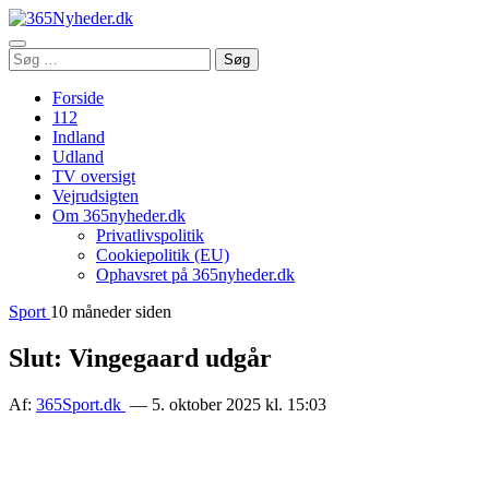
Åbn
Søg
Søg
menu
efter:
Forside
112
Indland
Udland
TV oversigt
Vejrudsigten
Om 365nyheder.dk
Privatlivspolitik
Cookiepolitik (EU)
Ophavsret på 365nyheder.dk
Sport
10 måneder siden
Slut: Vingegaard udgår
Af:
365Sport.dk
— 5. oktober 2025 kl. 15:03