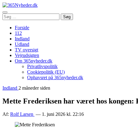
Åbn
Søg
Søg
menu
efter:
Forside
112
Indland
Udland
TV oversigt
Vejrudsigten
Om 365nyheder.dk
Privatlivspolitik
Cookiepolitik (EU)
Ophavsret på 365nyheder.dk
Indland
2 måneder siden
Mette Frederiksen har været hos kongen: 
Af:
Rolf Larsen
— 1. juni 2026 kl. 22:16