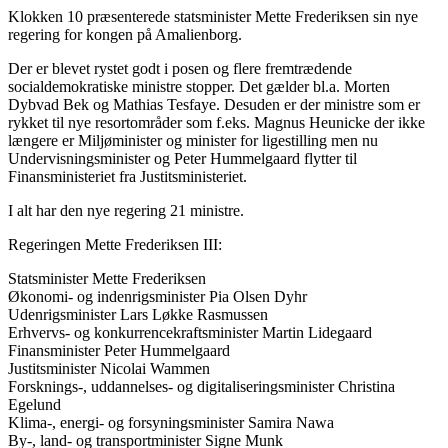
Klokken 10 præsenterede statsminister Mette Frederiksen sin nye
regering for kongen på Amalienborg.
Der er blevet rystet godt i posen og flere fremtrædende
socialdemokratiske ministre stopper. Det gælder bl.a. Morten
Dybvad Bek og Mathias Tesfaye. Desuden er der ministre som er
rykket til nye resortområder som f.eks. Magnus Heunicke der ikke
længere er Miljøminister og minister for ligestilling men nu
Undervisningsminister og Peter Hummelgaard flytter til
Finansministeriet fra Justitsministeriet.
I alt har den nye regering 21 ministre.
Regeringen Mette Frederiksen III:
Statsminister Mette Frederiksen
Økonomi- og indenrigsminister Pia Olsen Dyhr
Udenrigsminister Lars Løkke Rasmussen
Erhvervs- og konkurrencekraftsminister Martin Lidegaard
Finansminister Peter Hummelgaard
Justitsminister Nicolai Wammen
Forsknings-, uddannelses- og digitaliseringsminister Christina
Egelund
Klima-, energi- og forsyningsminister Samira Nawa
By-, land- og transportminister Signe Munk