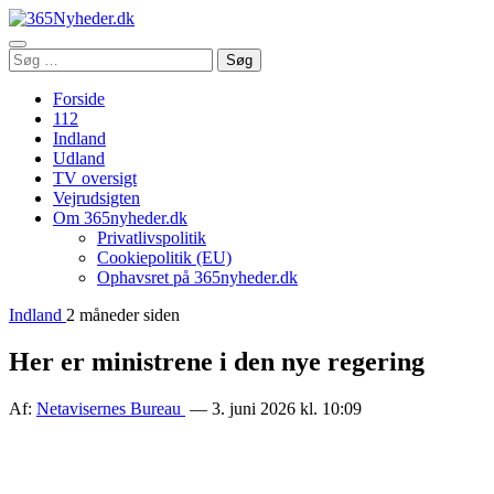
Åbn
Søg
Søg
menu
efter:
Forside
112
Indland
Udland
TV oversigt
Vejrudsigten
Om 365nyheder.dk
Privatlivspolitik
Cookiepolitik (EU)
Ophavsret på 365nyheder.dk
Indland
2 måneder siden
Her er ministrene i den nye regering
Af:
Netavisernes Bureau
— 3. juni 2026 kl. 10:09