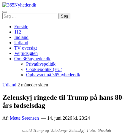
Åbn
Søg
Søg
menu
efter:
Forside
112
Indland
Udland
TV oversigt
Vejrudsigten
Om 365nyheder.dk
Privatlivspolitik
Cookiepolitik (EU)
Ophavsret på 365nyheder.dk
Udland
2 måneder siden
Zelenskyj ringede til Trump på hans 80-
års fødselsdag
Af:
Mette Sørensen
— 14. juni 2026 kl. 23:24
onald Trump og Volodomyr Zelenskyj. Foto: Shealah