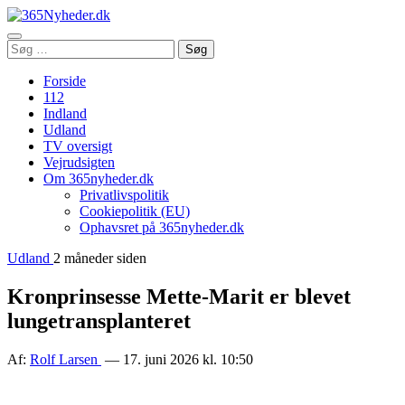
Åbn
Søg
Søg
menu
efter:
Forside
112
Indland
Udland
TV oversigt
Vejrudsigten
Om 365nyheder.dk
Privatlivspolitik
Cookiepolitik (EU)
Ophavsret på 365nyheder.dk
Udland
2 måneder siden
Kronprinsesse Mette-Marit er blevet
lungetransplanteret
Af:
Rolf Larsen
— 17. juni 2026 kl. 10:50