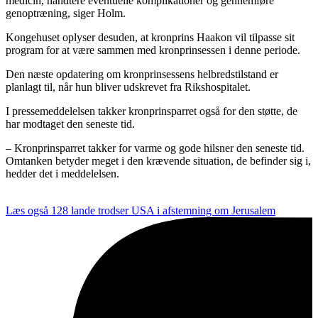
medicin, håndtere eventuelle komplikationer og gennemføre
genoptræning, siger Holm.
Kongehuset oplyser desuden, at kronprins Haakon vil tilpasse sit
program for at være sammen med kronprinsessen i denne periode.
Den næste opdatering om kronprinsessens helbredstilstand er
planlagt til, når hun bliver udskrevet fra Rikshospitalet.
I pressemeddelelsen takker kronprinsparret også for den støtte, de
har modtaget den seneste tid.
– Kronprinsparret takker for varme og gode hilsner den seneste tid.
Omtanken betyder meget i den krævende situation, de befinder sig i,
hedder det i meddelelsen.
Læs også
128 lande trodser USA i afstemning om Jerusalem