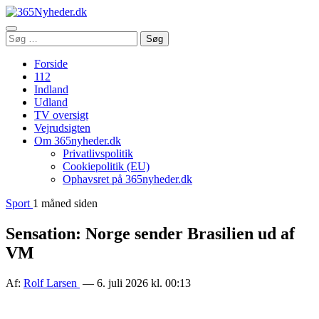
Åbn
Søg
Søg
menu
efter:
Forside
112
Indland
Udland
TV oversigt
Vejrudsigten
Om 365nyheder.dk
Privatlivspolitik
Cookiepolitik (EU)
Ophavsret på 365nyheder.dk
Sport
1 måned siden
Sensation: Norge sender Brasilien ud af
VM
Af:
Rolf Larsen
— 6. juli 2026 kl. 00:13