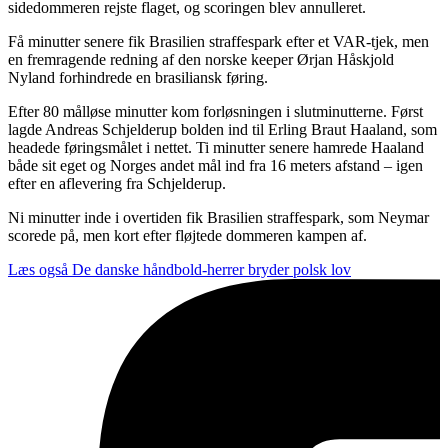
sidedommeren rejste flaget, og scoringen blev annulleret.
Få minutter senere fik Brasilien straffespark efter et VAR-tjek, men
en fremragende redning af den norske keeper Ørjan Håskjold
Nyland forhindrede en brasiliansk føring.
Efter 80 målløse minutter kom forløsningen i slutminutterne. Først
lagde Andreas Schjelderup bolden ind til Erling Braut Haaland, som
headede føringsmålet i nettet. Ti minutter senere hamrede Haaland
både sit eget og Norges andet mål ind fra 16 meters afstand – igen
efter en aflevering fra Schjelderup.
Ni minutter inde i overtiden fik Brasilien straffespark, som Neymar
scorede på, men kort efter fløjtede dommeren kampen af.
Læs også
De danske håndbold-herrer bryder polsk lov