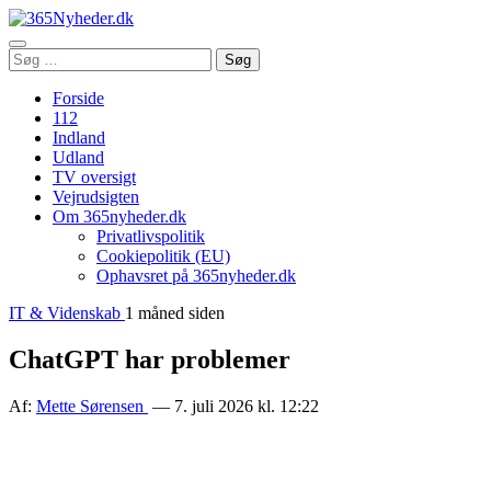
Åbn
Søg
Søg
menu
efter:
Forside
112
Indland
Udland
TV oversigt
Vejrudsigten
Om 365nyheder.dk
Privatlivspolitik
Cookiepolitik (EU)
Ophavsret på 365nyheder.dk
IT & Videnskab
1 måned siden
ChatGPT har problemer
Af:
Mette Sørensen
— 7. juli 2026 kl. 12:22