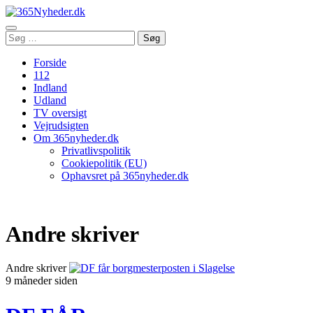
Åbn
Søg
Søg
menu
efter:
Forside
112
Indland
Udland
TV oversigt
Vejrudsigten
Om 365nyheder.dk
Privatlivspolitik
Cookiepolitik (EU)
Ophavsret på 365nyheder.dk
Andre skriver
Andre skriver
9 måneder siden