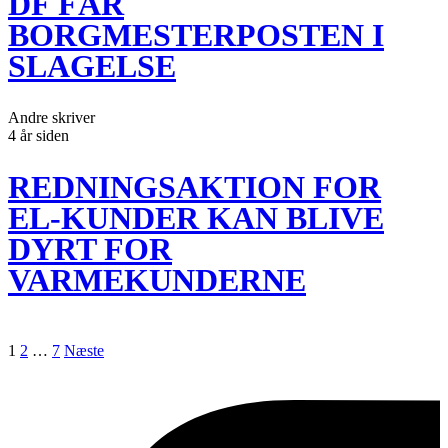
DF FÅR
BORGMESTERPOSTEN I
SLAGELSE
Andre skriver
4 år siden
REDNINGSAKTION FOR
EL-KUNDER KAN BLIVE
DYRT FOR
VARMEKUNDERNE
Indlægsinddeling
1
2
…
7
Næste