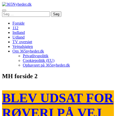
Åbn
Søg
Søg
menu
efter:
Forside
112
Indland
Udland
TV oversigt
Vejrudsigten
Om 365nyheder.dk
Privatlivspolitik
Cookiepolitik (EU)
Ophavsret på 365nyheder.dk
MH forside 2
BLEV UDSAT FOR
RØVERI PÅ VEJ