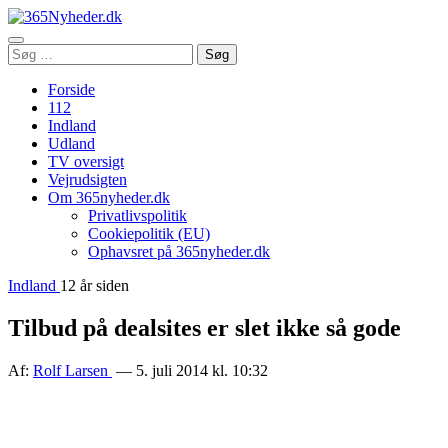
Åbn
Søg
Søg
menu
efter:
Forside
112
Indland
Udland
TV oversigt
Vejrudsigten
Om 365nyheder.dk
Privatlivspolitik
Cookiepolitik (EU)
Ophavsret på 365nyheder.dk
Indland
12 år siden
Tilbud på dealsites er slet ikke så gode
Af:
Rolf Larsen
— 5. juli 2014 kl. 10:32