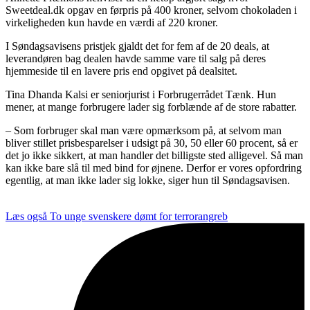
Sweetdeal.dk opgav en førpris på 400 kroner, selvom chokoladen i
virkeligheden kun havde en værdi af 220 kroner.
I Søndagsavisens pristjek gjaldt det for fem af de 20 deals, at
leverandøren bag dealen havde samme vare til salg på deres
hjemmeside til en lavere pris end opgivet på dealsitet.
Tina Dhanda Kalsi er seniorjurist i Forbrugerrådet Tænk. Hun
mener, at mange forbrugere lader sig forblænde af de store rabatter.
– Som forbruger skal man være opmærksom på, at selvom man
bliver stillet prisbesparelser i udsigt på 30, 50 eller 60 procent, så er
det jo ikke sikkert, at man handler det billigste sted alligevel. Så man
kan ikke bare slå til med bind for øjnene. Derfor er vores opfordring
egentlig, at man ikke lader sig lokke, siger hun til Søndagsavisen.
Læs også
To unge svenskere dømt for terrorangreb