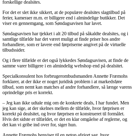
forskellige dealsites.
For det er slet ikke sikkert, at de populære dealsites slagtilbud på
ferier, kameraer m.m. er billigere end i almindelige butikker. Det
viser en gennemgang, som Søndagsavisen har lavet.
Søndagsavisen har tjekket i alt 20 tilbud på såkaldte dealsites, og i
samtlige tilfælde har det været muligt at finde priser hos andre
forhandlere, som er lavere end førpriserne angivet på de virtuelle
tilbudssider.
Og i flere tilfælde er det også lykkedes Søndagsavisen, at finde de
samme varer billigere i en almindelig webshop end på dealsitet.
Specialkonsulent hos forbrugerombudsmanden Annette Fræmohs
forklarer, at der ikke er noget juridisk problem i at markedsføre
tilbud, som nemt kan matches af andre forhandlere, så længe varens
oprindelige pris er korrekt.
– Jeg kan ikke udtale mig om de konkrete deals, I har fundet. Men
jeg kan sige, at der skelnes mellem de tilfælde, hvor førprisen er
korrekt på dealsitet, og hvor førprisen er konstrueret til formålet.
Hvis det sidste er tilfældet, er det en klar omgåelse af reglerne, og
det kan vi gribe ind over for, siger hun.
Annette Fræmohs henviser til en netop afgjort sag, hvor