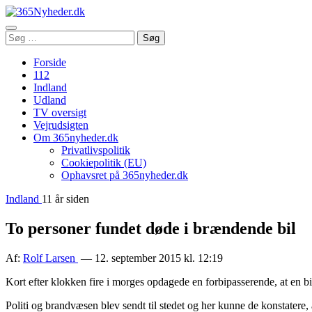
Åbn
Søg
Søg
menu
efter:
Forside
112
Indland
Udland
TV oversigt
Vejrudsigten
Om 365nyheder.dk
Privatlivspolitik
Cookiepolitik (EU)
Ophavsret på 365nyheder.dk
Indland
11 år siden
To personer fundet døde i brændende bil
Af:
Rolf Larsen
— 12. september 2015 kl. 12:19
Kort efter klokken fire i morges opdagede en forbipasserende, at en 
Politi og brandvæsen blev sendt til stedet og her kunne de konstatere,