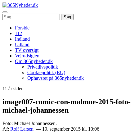
Åbn
Søg
Søg
menu
efter:
Forside
112
Indland
Udland
TV oversigt
Vejrudsigten
Om 365nyheder.dk
Privatlivspolitik
Cookiepolitik (EU)
Ophavsret på 365nyheder.dk
11 år siden
image007-comic-con-malmoe-2015-foto-
michael-johannessen
Foto: Michael Johannessen.
Af:
Rolf Larsen
— 19. september 2015 kl. 10:06