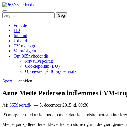
Åbn
Søg
Søg
menu
efter:
Forside
112
Indland
Udland
TV oversigt
Vejrudsigten
Om 365nyheder.dk
Privatlivspolitik
Cookiepolitik (EU)
Ophavsret på 365nyheder.dk
Sport
11 år siden
Anne Mette Pedersen indlemmes i VM-tr
Af:
365Sport.dk
— 5. december 2015 kl. 09:36
På morgenens tekniske møde har det danske landstrænerteam indskre
Med et par spillere der er blevet hvilet i større og mindre grad gennem