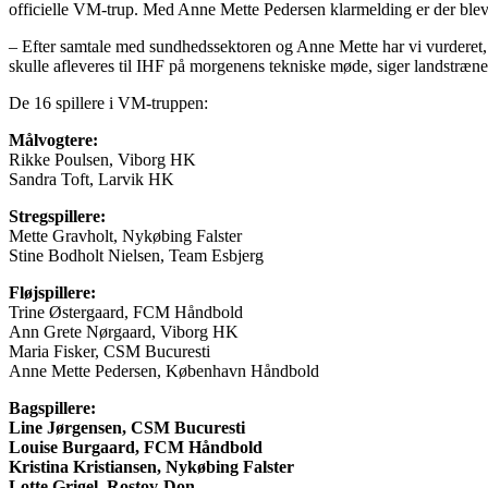
officielle VM-trup. Med Anne Mette Pedersen klarmelding er der blevet
– Efter samtale med sundhedssektoren og Anne Mette har vi vurderet, a
skulle afleveres til IHF på morgenens tekniske møde, siger landstræn
De 16 spillere i VM-truppen:
Målvogtere:
Rikke Poulsen, Viborg HK
Sandra Toft, Larvik HK
Stregspillere:
Mette Gravholt, Nykøbing Falster
Stine Bodholt Nielsen, Team Esbjerg
Fløjspillere:
Trine Østergaard, FCM Håndbold
Ann Grete Nørgaard, Viborg HK
Maria Fisker, CSM Bucuresti
Anne Mette Pedersen, København Håndbold
Bagspillere:
Line Jørgensen, CSM Bucuresti
Louise Burgaard, FCM Håndbold
Kristina Kristiansen, Nykøbing Falster
Lotte Grigel, Rostov-Don