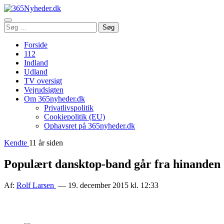
Åbn
Søg
Søg
menu
efter:
Forside
112
Indland
Udland
TV oversigt
Vejrudsigten
Om 365nyheder.dk
Privatlivspolitik
Cookiepolitik (EU)
Ophavsret på 365nyheder.dk
Kendte
11 år siden
Populært dansktop-band går fra hinanden
Af:
Rolf Larsen
— 19. december 2015 kl. 12:33