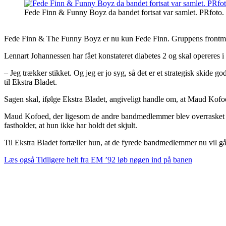
Fede Finn & Funny Boyz da bandet fortsat var samlet. PRfoto.
Fede Finn & The Funny Boyz er nu kun Fede Finn. Gruppens frontman
Lennart Johannessen har fået konstateret diabetes 2 og skal opereres i
– Jeg trækker stikket. Og jeg er jo syg, så det er et strategisk skide g
til Ekstra Bladet.
Sagen skal, ifølge Ekstra Bladet, angiveligt handle om, at Maud Kofo
Maud Kofoed, der ligesom de andre bandmedlemmer blev overrasket ove
fastholder, at hun ikke har holdt det skjult.
Til Ekstra Bladet fortæller hun, at de fyrede bandmedlemmer nu vil g
Læs også
Tidligere helt fra EM ’92 løb nøgen ind på banen