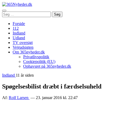
Åbn
Søg
Søg
menu
efter:
Forside
112
Indland
Udland
TV oversigt
Vejrudsigten
Om 365nyheder.dk
Privatlivspolitik
Cookiepolitik (EU)
Ophavsret på 365nyheder.dk
Indland
11 år siden
Spøgelsesbilist dræbt i færdselsuheld
Af:
Rolf Larsen
— 23. januar 2016 kl. 22:47