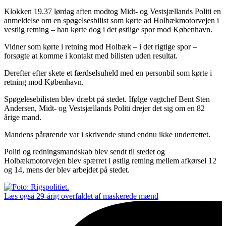
Klokken 19.37 lørdag aften modtog Midt- og Vestsjællands Politi en
anmeldelse om en spøgelsesbilist som kørte ad Holbækmotorvejen i
vestlig retning – han kørte dog i det østlige spor mod København.
Vidner som kørte i retning mod Holbæk – i det rigtige spor –
forsøgte at komme i kontakt med bilisten uden resultat.
Derefter efter skete et færdselsuheld med en personbil som kørte i
retning mod København.
Spøgelesebilisten blev dræbt på stedet. Ifølge vagtchef Bent Sten
Andersen, Midt- og Vestsjællands Politi drejer det sig om en 82
årige mand.
Mandens pårørende var i skrivende stund endnu ikke underrettet.
Politi og redningsmandskab blev sendt til stedet og
Holbækmotorvejen blev spærret i østlig retning mellem afkørsel 12
og 14, mens der blev arbejdet på stedet.
Læs også
29-årig overfaldet af maskerede mænd