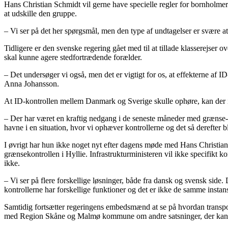
Hans Christian Schmidt vil gerne have specielle regler for bornholmer
at udskille den gruppe.
– Vi ser på det her spørgsmål, men den type af undtagelser er svære at 
Tidligere er den svenske regering gået med til at tillade klasserejser 
skal kunne agere stedfortrædende forælder.
– Det undersøger vi også, men det er vigtigt for os, at effekterne af ID-
Anna Johansson.
At ID-kontrollen mellem Danmark og Sverige skulle ophøre, kan der ikke 
– Der har været en kraftig nedgang i de seneste måneder med grænse- o
havne i en situation, hvor vi ophæver kontrollerne og det så derefter 
I øvrigt har hun ikke noget nyt efter dagens møde med Hans Christia
grænsekontrollen i Hyllie. Infrastrukturministeren vil ikke specifikt
ikke.
– Vi ser på flere forskellige løsninger, både fra dansk og svensk side.
kontrollerne har forskellige funktioner og det er ikke de samme insta
Samtidig fortsætter regeringens embedsmænd at se på hvordan transpo
med Region Skåne og Malmø kommune om andre satsninger, der kan