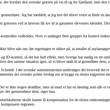
e, der krydser den svenske grænse på vej til og fra Sjælland, men den s
gennemføre. Jeg har meddelt, at jeg tror det bliver svært at finde en løs
over grænsen ved at lærerne får lov til at garantere elevernes identitet.
kontrollen vedholdes. Hvis vi undtager flere grupper fra kontrol risikerer
blive tale om, før regeringen er sikker på, at antallet af asylansøgere 
g ID-kontrol, så det har haft effekt, men Sverige har stadig en ret omfa
bliver den samme situation igen, så vi bliver nødt til at genindføre dem
n Schmidt. I det svenske statsministerium undersøges det hvorvidt det
 kommentre det svenske politis forslag om at bygge en ekstra togperron m
 Der er ikke nogen deadline, men så snart vi har en løsning som alle er e
nser, der gennemfører dem, siger hun.
rtselskaberne skulle kunne få kompensation for de ekstra omkostninger,
 kompensere regionen.