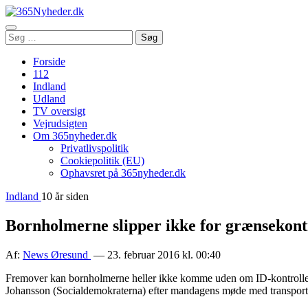
Åbn
Søg
Søg
menu
efter:
Forside
112
Indland
Udland
TV oversigt
Vejrudsigten
Om 365nyheder.dk
Privatlivspolitik
Cookiepolitik (EU)
Ophavsret på 365nyheder.dk
Indland
10 år siden
Bornholmerne slipper ikke for grænsekont
Af:
News Øresund
— 23. februar 2016 kl. 00:40
Fremover kan bornholmerne heller ikke komme uden om ID-kontrollen, n
Johansson (Socialdemokraterna) efter mandagens møde med transport