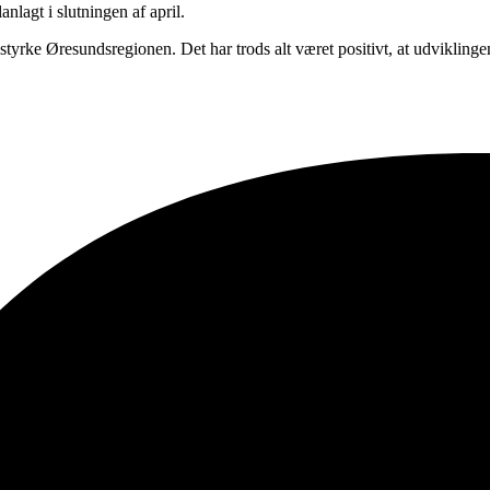
agt i slutningen af april.
 styrke Øresundsregionen. Det har trods alt været positivt, at udvikli