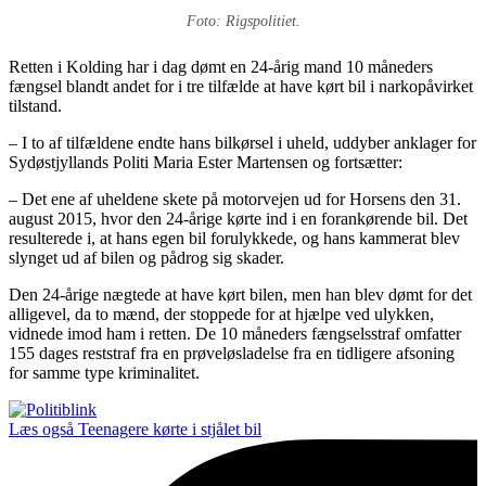
Foto: Rigspolitiet.
Retten i Kolding har i dag dømt en 24-årig mand 10 måneders
fængsel blandt andet for i tre tilfælde at have kørt bil i narkopåvirket
tilstand.
– I to af tilfældene endte hans bilkørsel i uheld, uddyber anklager for
Sydøstjyllands Politi Maria Ester Martensen og fortsætter:
– Det ene af uheldene skete på motorvejen ud for Horsens den 31.
august 2015, hvor den 24-årige kørte ind i en forankørende bil. Det
resulterede i, at hans egen bil forulykkede, og hans kammerat blev
slynget ud af bilen og pådrog sig skader.
Den 24-årige nægtede at have kørt bilen, men han blev dømt for det
alligevel, da to mænd, der stoppede for at hjælpe ved ulykken,
vidnede imod ham i retten. De 10 måneders fængselsstraf omfatter
155 dages reststraf fra en prøveløsladelse fra en tidligere afsoning
for samme type kriminalitet.
Læs også
Teenagere kørte i stjålet bil