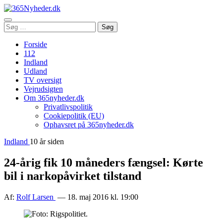
Åbn
Søg
Søg
menu
efter:
Forside
112
Indland
Udland
TV oversigt
Vejrudsigten
Om 365nyheder.dk
Privatlivspolitik
Cookiepolitik (EU)
Ophavsret på 365nyheder.dk
Indland
10 år siden
24-årig fik 10 måneders fængsel: Kørte
bil i narkopåvirket tilstand
Af:
Rolf Larsen
— 18. maj 2016 kl. 19:00