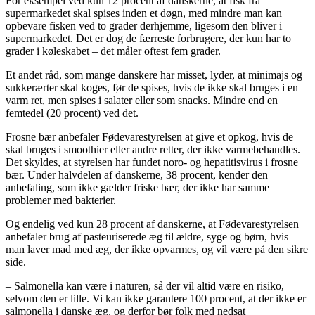
For eksempel ved kun 12 procent af danskerne, at fisk fra
supermarkedet skal spises inden et døgn, med mindre man kan
opbevare fisken ved to grader derhjemme, ligesom den bliver i
supermarkedet. Det er dog de færreste forbrugere, der kun har to
grader i køleskabet – det måler oftest fem grader.
Et andet råd, som mange danskere har misset, lyder, at minimajs og
sukkerærter skal koges, før de spises, hvis de ikke skal bruges i en
varm ret, men spises i salater eller som snacks. Mindre end en
femtedel (20 procent) ved det.
Frosne bær anbefaler Fødevarestyrelsen at give et opkog, hvis de
skal bruges i smoothier eller andre retter, der ikke varmebehandles.
Det skyldes, at styrelsen har fundet noro- og hepatitisvirus i frosne
bær. Under halvdelen af danskerne, 38 procent, kender den
anbefaling, som ikke gælder friske bær, der ikke har samme
problemer med bakterier.
Og endelig ved kun 28 procent af danskerne, at Fødevarestyrelsen
anbefaler brug af pasteuriserede æg til ældre, syge og børn, hvis
man laver mad med æg, der ikke opvarmes, og vil være på den sikre
side.
– Salmonella kan være i naturen, så der vil altid være en risiko,
selvom den er lille. Vi kan ikke garantere 100 procent, at der ikke er
salmonella i danske æg, og derfor bør folk med nedsat