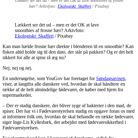
Lækkert ser det ud - men er det OK at lave smoothies af frosne
bær? Arkivfoto:
Ekologiskt_Skafferi
/ Pixabay
Lækkert ser det ud – men er det OK at lave
smoothies af frosne bær? Arkivfoto:
Ekologiskt_Skafferi
/ Pixabay
Kan man hælde frosne bær direkte i blenderen til en smoothie? Kan
fisken altid holde sig til den dato, der står på pakken? Og er det helt
sikkert for alle at spise rå æg nu?
Nej, nej og nej.
En undersøgelse, som YouGov har foretaget for
Søndagsavisen
,
viser, at langtfra alle danskere ved, hvordan de skal håndtere en
række af de helt almindelige fødevarer, de køber med hjem fra
supermarkedet.
– Der er stadig danskere, der bliver syge af bakterier i den mad, de
spiser. Der har vi i Fødevarestyrelsen stadig en opgave foran os med
at informere folk om, hvordan de skal behandle en række fødevarer,
siger Inge-Lis Kyllesbæk, der arbejder med fødevaresikkerhed i
Fødevarestyrelsen.