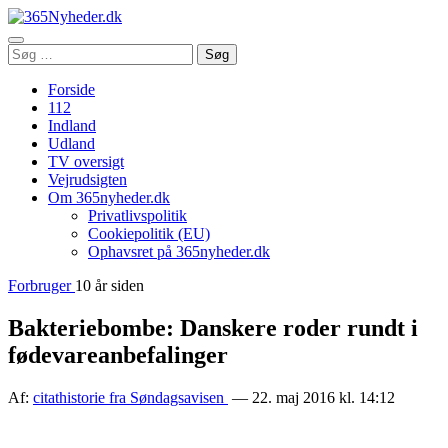
Åbn
Søg
Søg
menu
efter:
Forside
112
Indland
Udland
TV oversigt
Vejrudsigten
Om 365nyheder.dk
Privatlivspolitik
Cookiepolitik (EU)
Ophavsret på 365nyheder.dk
Forbruger
10 år siden
Bakteriebombe: Danskere roder rundt i
fødevareanbefalinger
Af:
citathistorie fra Søndagsavisen
— 22. maj 2016 kl. 14:12