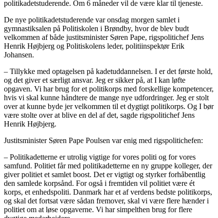
politikadetstuderende. Om 6 måneder vil de være klar til tjeneste.
De nye politikadetstuderende var onsdag morgen samlet i
gymnastiksalen på Politiskolen i Brøndby, hvor de blev budt
velkommen af både justitsminister Søren Pape, rigspolitichef Jens
Henrik Højbjerg og Politiskolens leder, politiinspektør Erik
Johansen.
– Tillykke med optagelsen på kadetuddannelsen. I er det første hold,
og det giver et særligt ansvar. Jeg er sikker på, at I kan løfte
opgaven. Vi har brug for et politikorps med forskellige kompetencer,
hvis vi skal kunne håndtere de mange nye udfordringer. Jeg er stolt
over at kunne byde jer velkommen til et dygtigt politikorps. Og I bør
være stolte over at blive en del af det, sagde rigspolitichef Jens
Henrik Højbjerg.
Justitsminister Søren Pape Poulsen var enig med rigspolitichefen:
– Politikadetterne er utrolig vigtige for vores politi og for vores
samfund. Politiet får med politikadetterne en ny gruppe kolleger, der
giver politiet et samlet boost. Det er vigtigt og styrker forhåbentlig
den samlede korpsånd. For også i fremtiden vil politiet være ét
korps, et enhedspoliti. Danmark har et af verdens bedste politikorps,
og skal det fortsat være sådan fremover, skal vi være flere hænder i
politiet om at løse opgaverne. Vi har simpelthen brug for flere