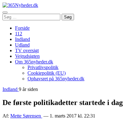
Åbn
Søg
Søg
menu
efter:
Forside
112
Indland
Udland
TV oversigt
Vejrudsigten
Om 365nyheder.dk
Privatlivspolitik
Cookiepolitik (EU)
Ophavsret på 365nyheder.dk
Indland
9 år siden
De første politikadetter startede i dag
Af:
Mette Sørensen
— 1. marts 2017 kl. 22:31