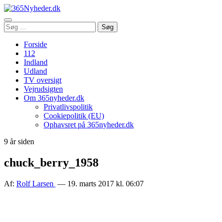
Åbn
Søg
Søg
menu
efter:
Forside
112
Indland
Udland
TV oversigt
Vejrudsigten
Om 365nyheder.dk
Privatlivspolitik
Cookiepolitik (EU)
Ophavsret på 365nyheder.dk
9 år siden
chuck_berry_1958
Af:
Rolf Larsen
— 19. marts 2017 kl. 06:07