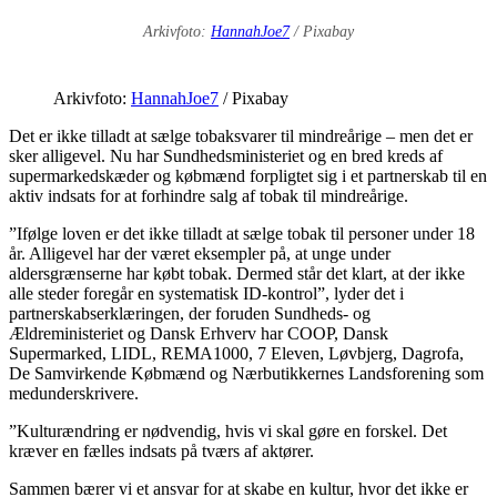
Arkivfoto:
HannahJoe7
/ Pixabay
Arkivfoto:
HannahJoe7
/ Pixabay
Det er ikke tilladt at sælge tobaksvarer til mindreårige – men det er
sker alligevel. Nu har Sundhedsministeriet og en bred kreds af
supermarkedskæder og købmænd forpligtet sig i et partnerskab til en
aktiv indsats for at forhindre salg af tobak til mindreårige.
”Ifølge loven er det ikke tilladt at sælge tobak til personer under 18
år. Alligevel har der været eksempler på, at unge under
aldersgrænserne har købt tobak. Dermed står det klart, at der ikke
alle steder foregår en systematisk ID-kontrol”, lyder det i
partnerskabserklæringen, der foruden Sundheds- og
Ældreministeriet og Dansk Erhverv har COOP, Dansk
Supermarked, LIDL, REMA1000, 7 Eleven, Løvbjerg, Dagrofa,
De Samvirkende Købmænd og Nærbutikkernes Landsforening som
medunderskrivere.
”Kulturændring er nødvendig, hvis vi skal gøre en forskel. Det
kræver en fælles indsats på tværs af aktører.
Sammen bærer vi et ansvar for at skabe en kultur, hvor det ikke er