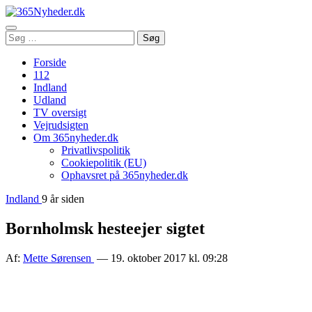
Åbn
Søg
Søg
menu
efter:
Forside
112
Indland
Udland
TV oversigt
Vejrudsigten
Om 365nyheder.dk
Privatlivspolitik
Cookiepolitik (EU)
Ophavsret på 365nyheder.dk
Indland
9 år siden
Bornholmsk hesteejer sigtet
Af:
Mette Sørensen
— 19. oktober 2017 kl. 09:28