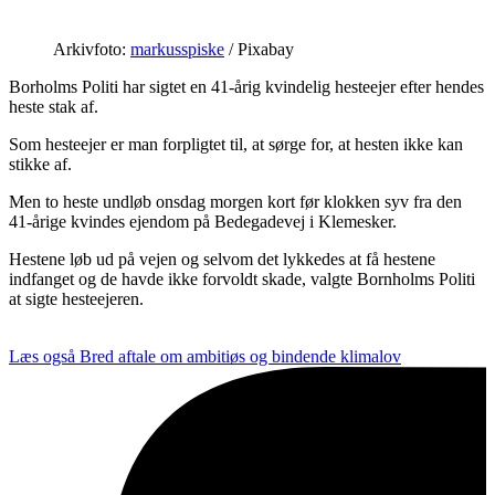
Arkivfoto:
markusspiske
/ Pixabay
Borholms Politi har sigtet en 41-årig kvindelig hesteejer efter hendes
heste stak af.
Som hesteejer er man forpligtet til, at sørge for, at hesten ikke kan
stikke af.
Men to heste undløb onsdag morgen kort før klokken syv fra den
41-årige kvindes ejendom på Bedegadevej i Klemesker.
Hestene løb ud på vejen og selvom det lykkedes at få hestene
indfanget og de havde ikke forvoldt skade, valgte Bornholms Politi
at sigte hesteejeren.
Læs også
Bred aftale om ambitiøs og bindende klimalov