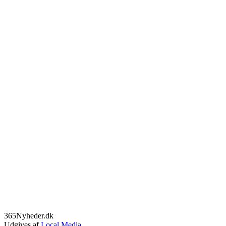
365Nyheder.dk
Udgives af
Local Media