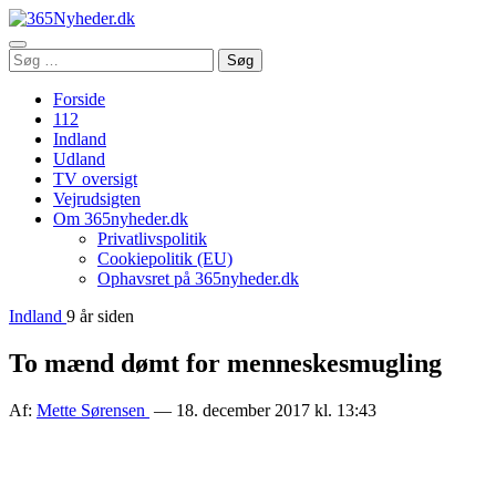
Åbn
Søg
Søg
menu
efter:
Forside
112
Indland
Udland
TV oversigt
Vejrudsigten
Om 365nyheder.dk
Privatlivspolitik
Cookiepolitik (EU)
Ophavsret på 365nyheder.dk
Indland
9 år siden
To mænd dømt for menneskesmugling
Af:
Mette Sørensen
— 18. december 2017 kl. 13:43