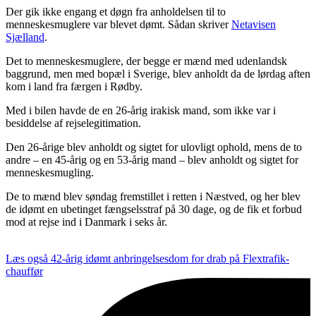
Der gik ikke engang et døgn fra anholdelsen til to
menneskesmuglere var blevet dømt.
Sådan skriver
Netavisen
Sjælland
.
Det to menneskesmuglere, der begge er mænd med udenlandsk
baggrund, men med bopæl i Sverige, blev anholdt da de lørdag aften
kom i land fra færgen i Rødby.
Med i bilen havde de en 26-årig irakisk mand, som ikke var i
besiddelse af rejselegitimation.
Den 26-årige blev anholdt og sigtet for ulovligt ophold, mens de to
andre – en 45-årig og en 53-årig mand – blev anholdt og sigtet for
menneskesmugling.
De to mænd blev søndag fremstillet i retten i Næstved, og her blev
de idømt en ubetinget fængselsstraf på 30 dage, og de fik et forbud
mod at rejse ind i Danmark i seks år.
Læs også
42-årig idømt anbringelsesdom for drab på Flextrafik-
chauffør