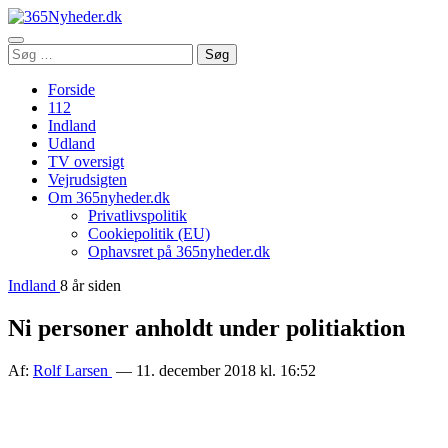
Åbn
Søg
Søg
menu
efter:
Forside
112
Indland
Udland
TV oversigt
Vejrudsigten
Om 365nyheder.dk
Privatlivspolitik
Cookiepolitik (EU)
Ophavsret på 365nyheder.dk
Indland
8 år siden
Ni personer anholdt under politiaktion
Af:
Rolf Larsen
— 11. december 2018 kl. 16:52