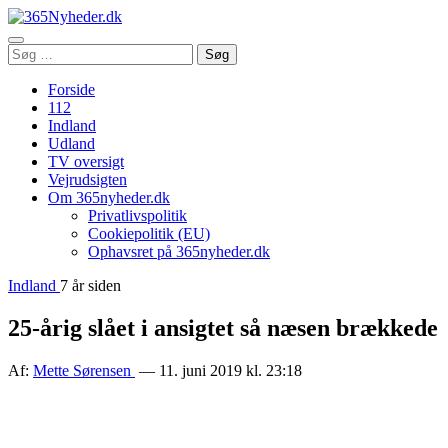
Åbn
Søg
Søg
menu
efter:
Forside
112
Indland
Udland
TV oversigt
Vejrudsigten
Om 365nyheder.dk
Privatlivspolitik
Cookiepolitik (EU)
Ophavsret på 365nyheder.dk
Indland
7 år siden
25-årig slået i ansigtet så næsen brækkede
Af:
Mette Sørensen
— 11. juni 2019 kl. 23:18