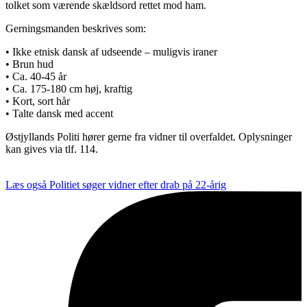
tolket som værende skældsord rettet mod ham.
Gerningsmanden beskrives som:
• Ikke etnisk dansk af udseende – muligvis iraner
• Brun hud
• Ca. 40-45 år
• Ca. 175-180 cm høj, kraftig
• Kort, sort hår
• Talte dansk med accent
Østjyllands Politi hører gerne fra vidner til overfaldet. Oplysninger
kan gives via tlf. 114.
Læs også
Politiet søger vidner efter drab på 22-årig