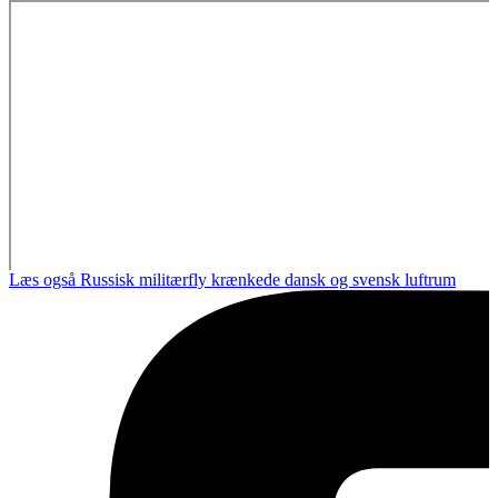
Læs også
Russisk militærfly krænkede dansk og svensk luftrum