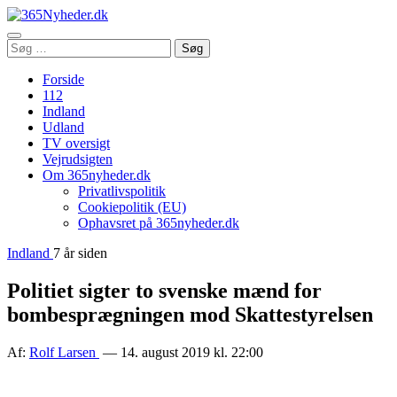
Åbn
Søg
Søg
menu
efter:
Forside
112
Indland
Udland
TV oversigt
Vejrudsigten
Om 365nyheder.dk
Privatlivspolitik
Cookiepolitik (EU)
Ophavsret på 365nyheder.dk
Indland
7 år siden
Politiet sigter to svenske mænd for
bombesprægningen mod Skattestyrelsen
Af:
Rolf Larsen
— 14. august 2019 kl. 22:00