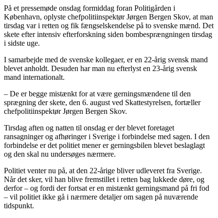
På et pressemøde onsdag formiddag foran Politigården i
København, oplyste chefpolitiinspektør Jørgen Bergen Skov, at man
tirsdag var i retten og fik fængselskendelse på to svenske mænd. Det
skete efter intensiv efterforskning siden bombesprængningen tirsdag
i sidste uge.
I samarbejde med de svenske kollegaer, er en 22-årig svensk mand
blevet anholdt. Desuden har man nu efterlyst en 23-årig svensk
mand internationalt.
– De er begge mistænkt for at være gerningsmændene til den
sprægning der skete, den 6. august ved Skattestyrelsen, fortæller
chefpolitiinspektør Jørgen Bergen Skov.
Tirsdag aften og natten til onsdag er der blevet foretaget
ransagninger og afhøringer i Sverige i forbindelse med sagen. I den
forbindelse er det politiet mener er gerningsbilen blevet beslaglagt
og den skal nu undersøges nærmere.
Politiet venter nu på, at den 22-årige bliver udleveret fra Sverige.
Når det sker, vil han blive fremstillet i retten bag lukkede døre, og
derfor – og fordi der fortsat er en mistænkt gerningsmand på fri fod
– vil politiet ikke gå i nærmere detaljer om sagen på nuværende
tidspunkt.