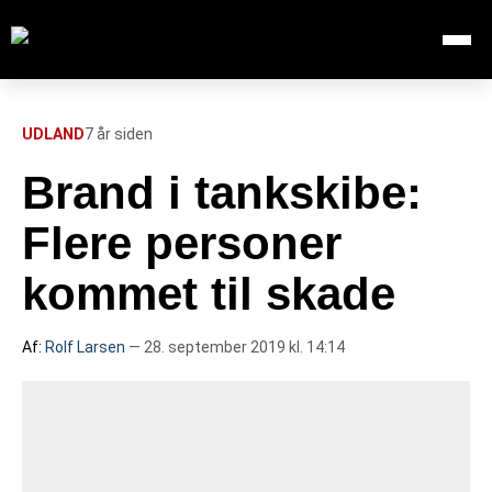
Åbn me
Søg efter:
SØG
UDLAND
7 år siden
Brand i tankskibe:
FORSIDE
Flere personer
112
kommet til skade
INDLAND
Af:
Rolf Larsen
— 28. september 2019 kl. 14:14
UDLAND
TV OVERSIGT