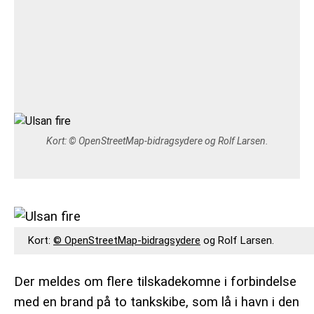
VEJRUDSIGTEN
OM 365NYHEDER.DK
PRIVATLIVSPOLITIK
COOKIEPOLITIK (EU)
Kort:
© OpenStreetMap-bidragsydere
og Rolf Larsen.
OPHAVSRET PÅ 365NYHEDER.DK
Kort:
© OpenStreetMap-bidragsydere
og Rolf Larsen.
Der meldes om flere tilskadekomne i forbindelse
med en brand på to tankskibe, som lå i havn i den